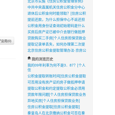
北京市实施《住房公积金管理条例》
中共中央直属机关住房公积金分中心
退休后公积金何时能领取？[住房公积
提前还款，为什么担保中心不返还担
公积金用身份证查询初始密码是什么
买房后房产证已被中介去银行做抵押
贷款购买二手房[个人住房担保贷款业
没用(
0
)
提取记录单丢失，如何办理第二次提
北京住房公积金提取管理办法-京房公
我的浏览历史
我的09年利率为何不是3．87？[个人
住
公积金提取转账时间[住房公积金提取
可否用没有房产证的房子做抵押申请
提取公积金和约定提取公积金必须用
贷款年限问题[个人住房担保贷款业务
异地买房[个人住房担保贷款业务]
住房公积金提取[住房公积金提取]
秦皇岛人在北京缴纳公积金可否在秦