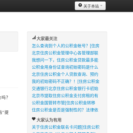
关于本站
大家最关注
怎么查询到个人的公积金帐号？[住房
北京住房公积金管理中心各管理部联
我想问一下，住房公积金贷款最多能
公积金用身份证查询初始密码是什么
北京住房公积金个人贷款查询、预约
我的初始密码不正确？！[住房公积金
交通银行北京住房公积金银行卡初始
北京市提取住房公积金支付房租的有
金吗？
公积金国管转市管[住房公积金转移
住房公积金是否是强制性的？法律依
“提
大家认为有用
关于住房公积金联名卡问题[住房公积