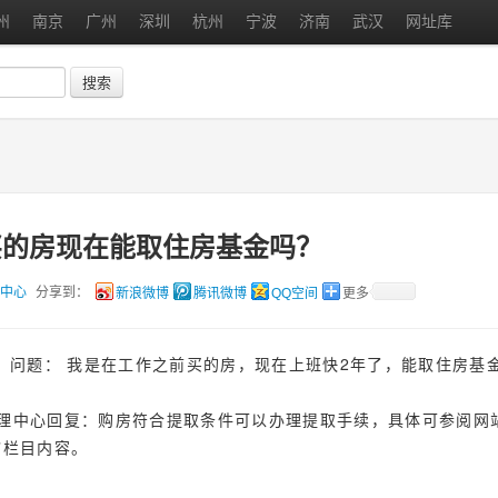
州
南京
广州
深圳
杭州
宁波
济南
武汉
网址库
搜索
买的房现在能取住房基金吗？
理中心
分享到：
新浪微博
腾讯微博
QQ空间
更多
问题： 我是在工作之前买的房，现在上班快2年了，能取住房基
理中心回复：购房符合提取条件可以办理提取手续，具体可参阅网站
”栏目内容。