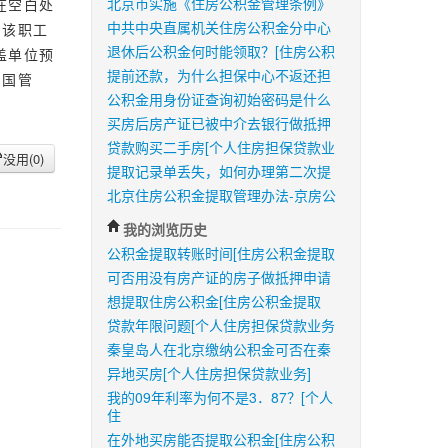
北京市实施《住房公积金管理条例》
在空白处
中共中央直属机关住房公积金分中心
为该职工
退休后公积金何时能领取？[住房公积
盖单位预
提前还款，为什么担保中心不返还担
到国管
公积金用身份证查询初始密码是什么
买房后房产证已被中介去银行做抵押
贷款购买二手房[个人住房担保贷款业
没用(
0
)
提取记录单丢失，如何办理第二次提
北京住房公积金提取管理办法-京房公
我的浏览历史
公积金提取转账时间[住房公积金提取
可否用没有房产证的房子做抵押申请
想提取住房公积金[住房公积金提取
贷款年限问题[个人住房担保贷款业务
秦皇岛人在北京缴纳公积金可否在秦
异地买房[个人住房担保贷款业务]
我的09年利率为何不是3．87？[个人
住
在外地买房能否提取公积金[住房公积