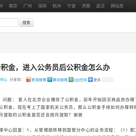
州
南京
广州
深圳
杭州
宁波
济南
武汉
网址库
搜索
公积金，进入公务员后公积金怎么办
理中心
分享到：
新浪微博
腾讯微博
QQ空间
更多
问题： 爱人在北京企业缴存了公积金，前年开始因买商品房办理
公积金，现在考上了国家机关公务员，那么公积金手续如何办理转
月提取的公积金是否还会按月提取？谢谢
理中心回复：1、从管理部转移到国管分中心的业务流程：（1）职