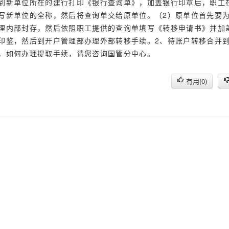
到新单位所在的建行打印《银行查询单》，加盖银行印章后，职工
写新单位的全称，然后将查询单交给原单位。（2）原单位首先要
理内部封存，然后依照职工提供的查询单填写《转移申请书》并加
印鉴，然后到开户管理部办理外部转移手续。2、待账户转移合并
，如何办理提取手续，请您咨询国管分中心。
有用(
0
)