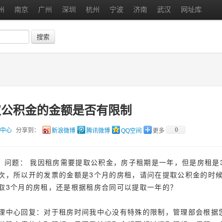
州
南京
广州
深圳
杭州
宁波
济南
武汉
网址库
搜索
取公积金的金额是否有限制
理中心
分享到：
0
新浪微博
腾讯微博
QQ空间
更多
问题： 我因租房需要提取公积金，房子租期是一年，但是房租是
次，所以开的发票的金额是3个月的房租，请问在提取公积金的时
取3个月的房租，还是根据租房合同可以提取一年的？
理中心回复：对于租房时间我中心没有特殊的限制，管理部会根据