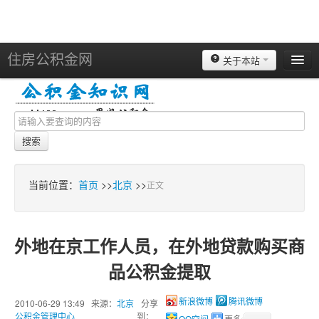
住房公积金网
关于本站
北京
上海
天津
搜索
重庆
苏州
当前位置：
首页
>>
北京
>>
正文
南京
广州
外地在京工作人员，在外地贷款购买商
深圳
品公积金提取
杭州
宁波
2010-06-29 13:49 来源：
北京
分享
新浪微博
腾讯微博
公积金管理中心
到：