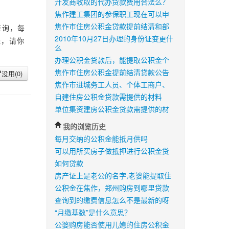
开发商收取的代办贷款费用合法么？
焦作建工集团的参保职工现在可以申
焦作市住房公积金贷款提前结清和部
查询，每
2010年10月27日办理的身份证变更什
钱，请你
么
办理公积金贷款后，能提取公积金个
焦作市住房公积金提前结清贷款公告
没用(
0
)
焦作市进城务工人员、个体工商户、
自建住房公积金贷款需提供的材料
单位集资建房公积金贷款需提供的材
我的浏览历史
每月交纳的公积金能抵月供吗
可以用所买房子做抵押进行公积金贷
如何贷款
房产证上是老公的名字,老婆能提取住
公积金在焦作，郑州购房到哪里贷款
查询到的缴费信息怎么不是最新的呀
“月缴基数”是什么意思？
公婆购房能否使用儿媳的住房公积金