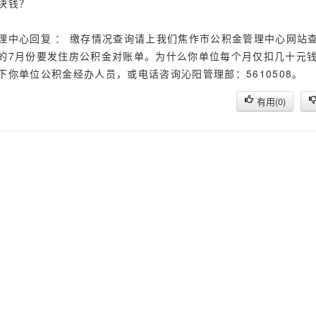
块钱？
理中心回复 ： 缴存情况查询请上我们焦作市公积金管理中心网站
的7月份要发住房公积金对账单。为什么你单位每个月仅扣几十元
下你单位公积金经办人员，或电话咨询沁阳管理部：5610508。
有用(
0
)