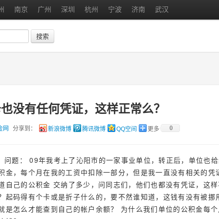
州
南京
广州
深圳
杭州
宁波
济南
武汉
搜索
卡也没有任何凭证，这样正常么？
金网
分享到：
0
新浪微博
腾讯微博
QQ空间
更多
问题： 09年我考上了沁阳市的一家事业单位，转正后，单位也
积金，每个月在我的工资中扣除一部分，但是我一直没有相关的凭
道自己的公积金 交纳了多少，问同志们，他们也都没有凭证，这样
？起码得有个卡或是折子什么的，要不然谁知道，这钱有没有被挪用
就是怎么才能查到自己的帐户余额？ 为什么我们单位的公积金每个