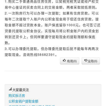
1.购买二手普通商品住房住房，以契税完税凭证或经产权交
易中心鉴证的买卖合同上的交易金额，两者采取就低原则。
2.一次购房行为可以办理一次提取；如果有住房贷款，可以
每年二次提取个人账户内公积金现金用于偿还住房贷款，提
取金额不超过贷款本金，账户保底留存1000元。也可签订还
贷委托提取公积金协议，实现每月将公积金账户内的资金划
转到还贷卡上，但同样要遵守提取现金的提取限额和保底
数。
3.可以办理委托提取，但办理委托提取后就不能每年再两次
提取现金。咨询热线58682391。
有用(
0
)
没用(
0
)
大家最关注
购买拆迁房
公积金销户提取金额