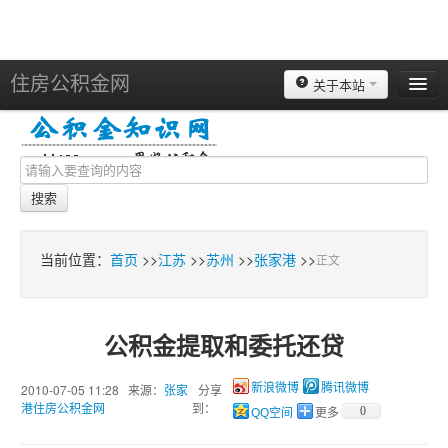
住房公积金网
关于本站
北京
上海
天津
搜索
重庆
苏州
当前位置：
首页
>>
江苏
>>
苏州
>>
张家港
>>
正文
南京
广州
公积金提取和委托还贷
深圳
杭州
2010-07-05 11:28 来源：
张家
分享
新浪微博
腾讯微博
港住房公积金网
到：
0
QQ空间
更多
宁波