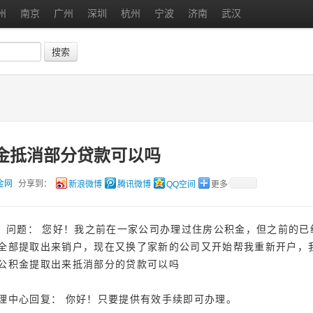
州
南京
广州
深圳
杭州
宁波
济南
武汉
搜索
金抵消部分贷款可以吗
金网
分享到：
新浪微博
腾讯微博
QQ空间
更多
问题： 您好！我之前在一家公司办理过住房公积金，但之前的已
全部提取出来销户，现在又换了家新的公司又开始帮我重新开户，
公积金提取出来抵消部分的贷款可以吗
理中心回复： 你好！只要提供有效手续即可办理。