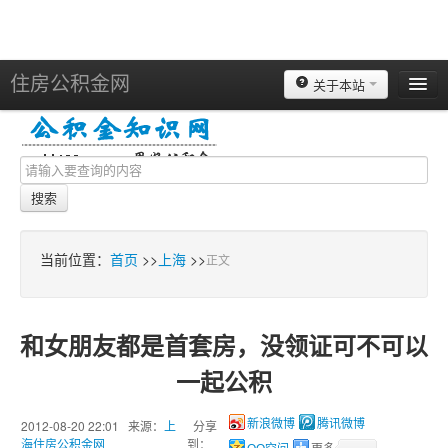
住房公积金网
关于本站
北京
上海
天津
搜索
重庆
苏州
当前位置：
首页
>>
上海
>>
正文
南京
广州
和女朋友都是首套房，没领证可不可以
深圳
一起公积
杭州
宁波
2012-08-20 22:01 来源：
上
分享
新浪微博
腾讯微博
海住房公积金网
到：