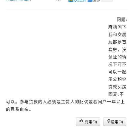
济南
QQ空间
更多
武汉
问题:
网址库
麻烦问下
我和女朋
友都是首
套房，没
领证的情
况下可不
可以一起
用公积金
贷款买房
回复:
不
可以。参与贷款的人必须是主贷人的配偶或者同户一年以上
的直系血亲。
有用(
0
)
没用(
0
)