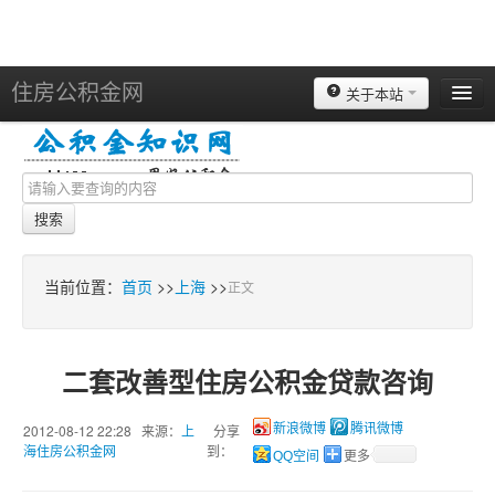
住房公积金网
关于本站
北京
上海
天津
搜索
重庆
苏州
当前位置：
首页
>>
上海
>>
正文
南京
广州
二套改善型住房公积金贷款咨询
深圳
杭州
2012-08-12 22:28 来源：
上
分享
新浪微博
腾讯微博
海住房公积金网
到：
QQ空间
更多
宁波