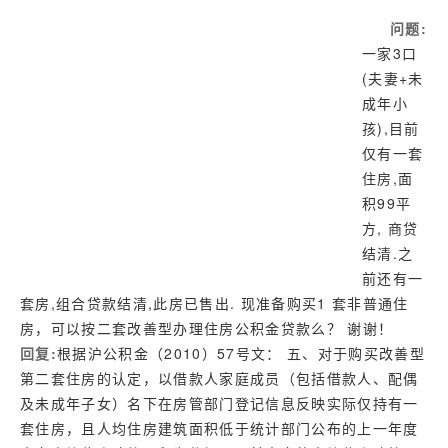
济南
问题:
武汉
一家3口
网址库
(夫妻+未
成年小
孩),目前
仅有一套
住房,面
积99平
方, 商贷
结清.之
前还有一
套房,组合贷款结清,此房已售出. 现准备购买1 套非普通住
房，可以按二套改善型办理住房公积金贷款么？ 谢谢！
回复:
根据沪公积金（2010）57号文： 五、对于购买改善型
第二套住房的认定，以借款人家庭成员（包括借款人、配偶
及未成年子女）名下在房管部门登记信息反映实际仅持有一
套住房，且人均住房建筑面积低于统计部门公布的上一年度