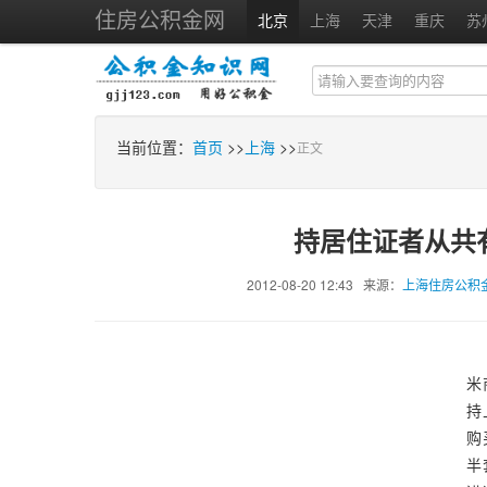
住房公积金网
北京
上海
天津
重庆
苏
当前位置：
首页
>>
上海
>>
正文
持居住证者从共
2012-08-20 12:43 来源：
上海住房公积
米
持
购
半