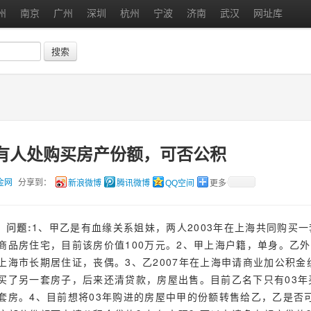
州
南京
广州
深圳
杭州
宁波
济南
武汉
网址库
搜索
有人处购买房产份额，可否公积
金网
分享到：
新浪微博
腾讯微博
QQ空间
更多
问题:
1、甲乙是有血缘关系姐妹，两人2003年在上海共同购买一
商品房住宅，目前该房价值100万元。2、甲上海户籍，单身。乙
上海市长期居住证，丧偶。3、乙2007年在上海申请商业加公积金
买了另一套房子，后来还清贷款，房屋出售。目前乙名下只有03年
套房。4、目前想将03年购进的房屋中甲的份额转售给乙，乙是否