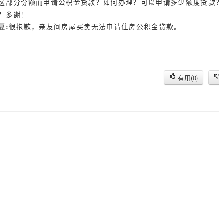
这部分份额而申请公积金贷款？如何办理？可以申请多少额度贷款
？多谢！
复:
很抱歉，亲友间房屋买卖无法申请住房公积金贷款。
有用(
0
)