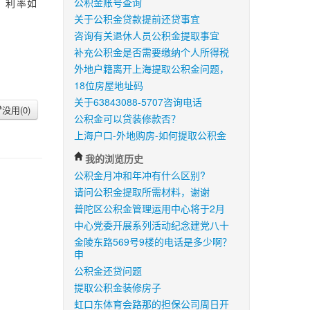
公积金账号查询
？利率如
关于公积金贷款提前还贷事宜
咨询有关退休人员公积金提取事宜
补充公积金是否需要缴纳个人所得税
外地户籍离开上海提取公积金问题，
18位房屋地址码
关于63843088-5707咨询电话
没用(
0
)
公积金可以贷装修款否？
上海户口-外地购房-如何提取公积金
我的浏览历史
公积金月冲和年冲有什么区别?
请问公积金提取所需材料，谢谢
普陀区公积金管理运用中心将于2月
中心党委开展系列活动纪念建党八十
金陵东路569号9楼的电话是多少啊？
申
公积金还贷问题
提取公积金装修房子
虹口东体育会路那的担保公司周日开