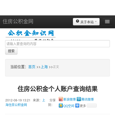
住房公积金网
关于本站
北京
上海
天津
搜索
重庆
苏州
当前位置：
首页
>>
上海
>>
正文
南京
广州
住房公积金个人账户查询结果
深圳
杭州
2012-08-19 13:21 来源：
上
分享
新浪微博
腾讯微博
海住房公积金网
到：
QQ空间
更多
宁波