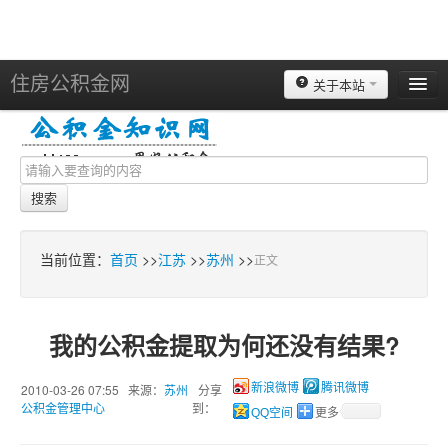
住房公积金网
关于本站
北京
上海
天津
搜索
重庆
苏州
当前位置：
首页
>>
江苏
>>
苏州
>>
正文
南京
广州
我的公积金提取为何还没有结果?
深圳
杭州
2010-03-26 07:55 来源：
苏州
分享
新浪微博
腾讯微博
公积金管理中心
到：
QQ空间
更多
宁波