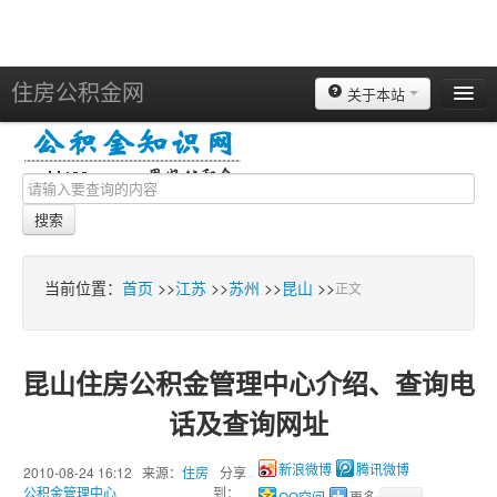
住房公积金网
关于本站
北京
上海
天津
搜索
重庆
苏州
当前位置：
首页
>>
江苏
>>
苏州
>>
昆山
>>
正文
南京
广州
昆山住房公积金管理中心介绍、查询电
深圳
话及查询网址
杭州
宁波
2010-08-24 16:12 来源：
住房
分享
新浪微博
腾讯微博
公积金管理中心
到：