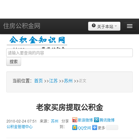
住房公积金网
关于本站
北京
上海
天津
搜索
重庆
苏州
当前位置：
首页
>>
江苏
>>
苏州
>>
正文
南京
广州
老家买房提取公积金
深圳
杭州
2010-02-24 07:51 来源：
苏州
分享
新浪微博
腾讯微博
公积金管理中心
到：
QQ空间
更多
宁波