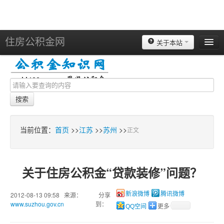
住房公积金网
关于本站
北京
上海
天津
搜索
重庆
苏州
当前位置：
首页
>>
江苏
>>
苏州
>>
正文
南京
广州
关于住房公积金“贷款装修”问题？
深圳
杭州
2012-08-13 09:58 来源：
分享
新浪微博
腾讯微博
www.suzhou.gov.cn
到：
QQ空间
更多
宁波