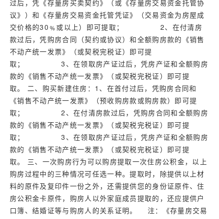
过后，凭《存量房买卖契约》（或《存量房交易资金托管协
议》）和《存量房交易资金托管凭证》（交易资金为房屋成
交价格的30﹪或以上）即可提取； 2、在付清房
款过后，凭购房合同（契约或协议）和全额购房款的《销售
不动产统一发票》（或契税完税证）即可提
取； 3、在领取房产证过后，凭房产证和全额购房
款的《销售不动产统一发票》（或契税完税证）即可提
取。 二、购买新建住房：1、在首付过后，凭购房合同和
《销售不动产统一发票》（预收购房款或购房款）即可提
取； 2、在付清房款过后，凭购房合同和全额购房
款的《销售不动产统一发票》（或契税完税证）即可提
取； 3、在领取房产证过后，凭房产证和全额购房
款的《销售不动产统一发票》（或契税完税证）即可提
取。 三、一次购房行为可以购房提取一次住房公积金，以上
购房过程中的三种情况可任选一种。提取时，除提供以上材
料的原件及复印件一份之外，还需提供您的身份证原件、住
房公积金卡原件，购房人以外家庭成员提取的，还应提供户
口簿、结婚证等与购房人的关系证明。 注：《存量房交易