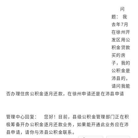
济南
问
武汉
题： 我
去年7月
在徐州开
发区用公
积金贷款
买的房
子，我的
公积金是
沛县的，
请问我能
否办理住房公积金逐月还款，在徐州申请还是在沛县申请
管理中心回复： 您好！目前，县级公积金管理部门正在积
极筹备开办公积金逐月还款业务，如果能开通此业务应在沛
县申请，请你与沛县公积金联系。