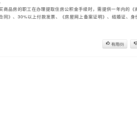
。
买商品房的职工在办理提取住房公积金手续时，需提供一年内的《
合同》、30%以上付款发票、《房屋网上备案证明》、结婚证、身
有用(
0
)