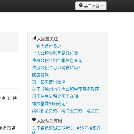
关于本站
大家最关注
一套房首付多少
个人公积金账号是几位数
住房公积金归细帐信息查询
住房公积金可以跨省转吗？
购房贷款
第一套房首付比例
关于《徐州市住房公积金逐月提取还
用于住房公积金买于商铺
地务工 持
缴费基数如何确定？
纯公积金贷款、纯商业贷款、混合贷
大家认为有用
合提取条
关于锦绣滨湖三期#53、#55号楼现在
能