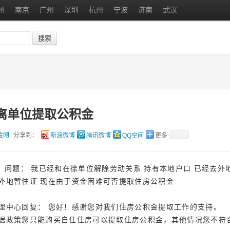
州
南京
广州
深圳
杭州
宁波
济南
武汉
搜索
离单位提取公积金
金网
分享到：
新浪微博
腾讯微博
QQ空间
更多
问题： 我已经和在徐单位解除劳动关系 持有本地户口 已经去外
外地暂住证 现在由于资金困难可否提取住房公积金
理中心回复： 您好！感谢您对我们住房公积金提取工作的支持。
据政策您只能购买自住住房可以提取住房公积金，其他情况您不符