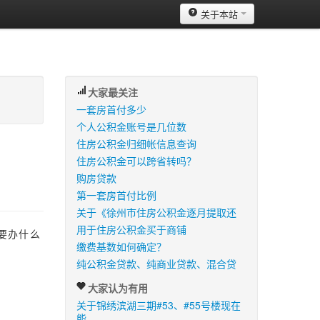
关于本站
大家最关注
一套房首付多少
个人公积金账号是几位数
住房公积金归细帐信息查询
住房公积金可以跨省转吗？
购房贷款
第一套房首付比例
关于《徐州市住房公积金逐月提取还
用于住房公积金买于商铺
要办什么
缴费基数如何确定？
。
纯公积金贷款、纯商业贷款、混合贷
大家认为有用
关于锦绣滨湖三期#53、#55号楼现在
能