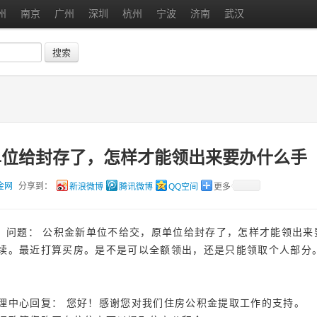
州
南京
广州
深圳
杭州
宁波
济南
武汉
搜索
单位给封存了，怎样才能领出来要办什么手
金网
分享到：
新浪微博
腾讯微博
QQ空间
更多
问题： 公积金新单位不给交，原单位给封存了，怎样才能领出来
续。最近打算买房。是不是可以全额领出，还是只能领取个人部分
理中心回复： 您好！感谢您对我们住房公积金提取工作的支持。