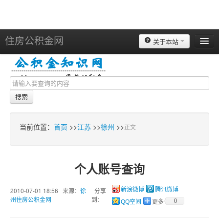
住房公积金网
关于本站
北京
上海
天津
搜索
重庆
苏州
当前位置：
首页
>>
江苏
>>
徐州
>>
正文
南京
广州
个人账号查询
深圳
杭州
2010-07-01 18:56 来源：
徐
分享
新浪微博
腾讯微博
州住房公积金网
到：
0
QQ空间
更多
宁波