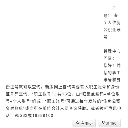
济南
问
武汉
题： 查
个人住房
公积金账
号
管理中心
回复：
您好！凭
您的职工
账号和身
份证号就可以查询。新版网上查询需要输入职工账号和身份
证号码查询、“职工帐号”，共16位，由“归集点编码+单位账
号+个人账号”组成，“职工账号”可通过每年发放的“住房公积
金对账单”或向所在单位会计人员查询获取。或者拨打声讯电
话：95533或16889100
有用(
0
)
没用(
0
)