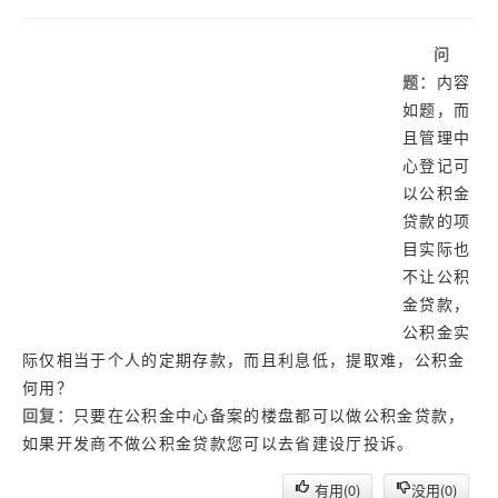
济南
武汉
问
网址库
题：
内容
如题，而
且管理中
心登记可
以公积金
贷款的项
目实际也
不让公积
金贷款，
公积金实
际仅相当于个人的定期存款，而且利息低，提取难，公积金
何用？
回复：
只要在公积金中心备案的楼盘都可以做公积金贷款，
如果开发商不做公积金贷款您可以去省建设厅投诉。
有用(
0
)
没用(
0
)