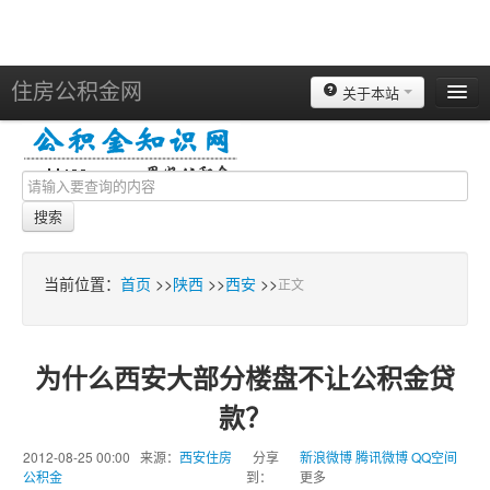
住房公积金网
关于本站
北京
上海
天津
搜索
重庆
苏州
当前位置：
首页
>>
陕西
>>
西安
>>
正文
南京
广州
为什么西安大部分楼盘不让公积金贷
深圳
款？
杭州
宁波
2012-08-25 00:00 来源：
西安住房
分享
新浪微博
腾讯微博
QQ空间
公积金
到：
更多