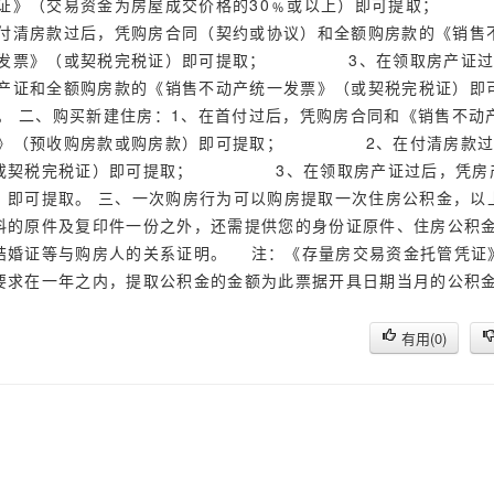
证》（交易资金为房屋成交价格的30﹪或以上）即可提取；
付清房款过后，凭购房合同（契约或协议）和全额购房款的《销售
发票》（或契税完税证）即可提取； 3、在领取房产证过
产证和全额购房款的《销售不动产统一发票》（或契税完税证）即
。 二、购买新建住房：1、在首付过后，凭购房合同和《销售不动
》（预收购房款或购房款）即可提取； 2、在付清房款过
（或契税完税证）即可提取； 3、在领取房产证过后，凭房
）即可提取。 三、一次购房行为可以购房提取一次住房公积金，以
料的原件及复印件一份之外，还需提供您的身份证原件、住房公积
结婚证等与购房人的关系证明。 注：《存量房交易资金托管凭证
要求在一年之内，提取公积金的金额为此票据开具日期当月的公积
有用(
0
)