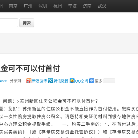
州
南京
广州
深圳
杭州
宁波
济南
武汉
搜索
积金可不可以付首付
v.cn
分享到：
新浪微博
腾讯微博
QQ空间
更多
问题：
>苏州新区住房公积金可不可以付首付？
复：
您好！苏州新区的住房公积金不能直接作为首付使用。您购买
以一次性购房提取住房公积金。请您持相关证明材料到缴存地住房
中心办理公积金提取手续。 一、购买二手房的：1、在首付过后
房买卖契约》（或《存量房交易资金托管协议》）和《存量房交易