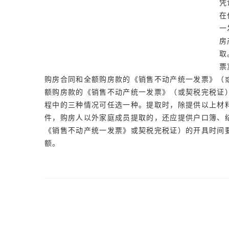
凭
在
一
房
取
票
购房合同和全额购房款的《销售不动产统一发票》
额购房款的《销售不动产统一发票》（或契税完税证
程中的三种情况可任选一种。提取时，除提供以上材
件，购房人以外家庭成员提取的，还应提供户口簿、
《销售不动产统一发票》或契税完税证）的开具时间
额。