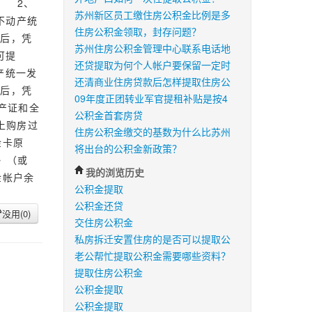
 2、
苏州新区员工缴住房公积金比例是多
不动产统
住房公积金领取，封存问题？
后，凭
苏州住房公积金管理中心联系电话地
可提
还贷提取为何个人帐户要保留一定时
产统一发
还清商业住房贷款后怎样提取住房公
后，凭
09年度正团转业军官提租补贴是按4
产证和全
公积金首套房贷
上购房过
住房公积金缴交的基数为什么比苏州
金卡原
将出台的公积金新政策？
》（或
我的浏览历史
金帐户余
公积金提取
公积金还贷
没用(
0
)
交住房公积金
私房拆迁安置住房的是否可以提取公
老公帮忙提取公积金需要哪些资料？
提取住房公积金
公积金提取
公积金提取