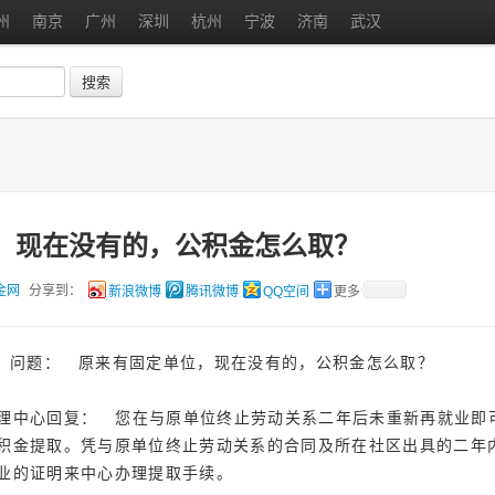
州
南京
广州
深圳
杭州
宁波
济南
武汉
搜索
，现在没有的，公积金怎么取？
金网
分享到：
新浪微博
腾讯微博
QQ空间
更多
问题： 原来有固定单位，现在没有的，公积金怎么取？
理中心回复： 您在与原单位终止劳动关系二年后未重新再就业即
积金提取。凭与原单位终止劳动关系的合同及所在社区出具的二年
业的证明来中心办理提取手续。