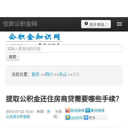
住房公积金网
关于本站
北京
上海
天津
搜索
重庆
苏州
当前位置：
首页
>>
四川
>>
乐山
>>
正文
南京
广州
提取公积金还住房商贷需要哪些手续？
深圳
杭州
2010-07-02 10:41 来源：
乐
分享
新浪微博
腾讯微博
山住房公积金网
到：
QQ空间
更多
宁波