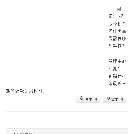
济南
问
武汉
题： 提
取公积金
还住房商
贷需要哪
些手续？
管理中心
回复：
到银行打
印最近三
期的还款记录也可。
有用(
0
)
没用(
0
)